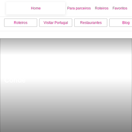
Home
Home
Para parceiros
Roteiros
Favoritos
Roteiros
Visitar Portugal
Restaurantes
Blog
AlfÃ¢ndega RÃ©gia Museu de 
ConstruÃ§Ã£o Naval em Vila do 
Conde