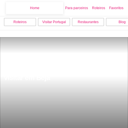
Home
Home
Para parceiros
Roteiros
Favoritos
Roteiros
Visitar Portugal
Restaurantes
Blog
Os 18 melhores sitios para ver e 
visitar em Beja