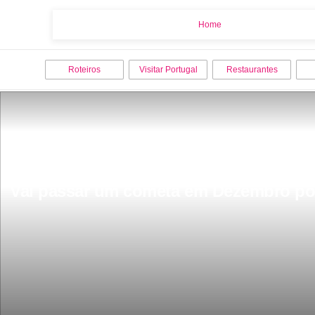
Home
Home
Roteiros
Visitar Portugal
Restaurantes
Vai passar um cometa em Dezembro pode