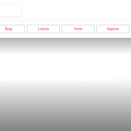
Blog
Lisboa
Porto
Algarve
 ser visto em Portugal dia 12 a 15