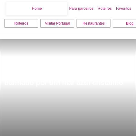
Home
Home
Para parceiros
Roteiros
Favoritos
Roteiros
Visitar Portugal
Restaurantes
Blog
Praia da Figueira uma das mais 
secretas do Algarve Um local Ãºnico 
banhado por um mar azul cristalino