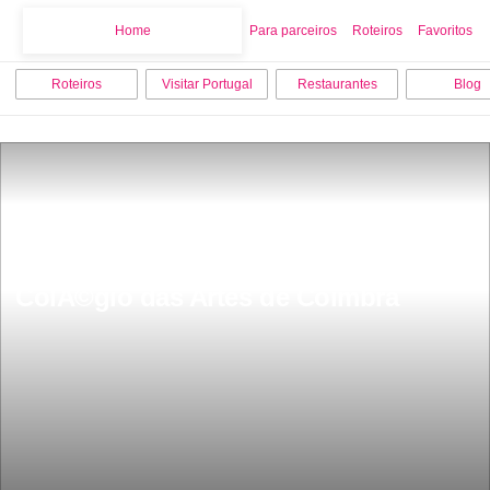
Home
Home
Para parceiros
Roteiros
Favoritos
Roteiros
Visitar Portugal
Restaurantes
Blog
ColÃ©gio das Artes de Coimbra