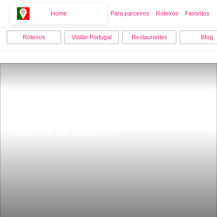
Home
Home
Para parceiros
Roteiros
Favoritos
Roteiros
Visitar Portugal
Restaurantes
Blog
15 melhores coisas para fazer na 
Gafanha da NazarÃ©