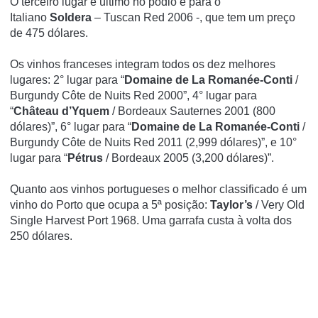
O terceiro lugar e último no pódio é para o
Italiano
Soldera
– Tuscan Red 2006 -, que tem um preço
de 475 dólares.
Os vinhos franceses integram todos os dez melhores
lugares: 2° lugar para “
Domaine de La Romanée-Conti
/
Burgundy Côte de Nuits Red 2000”, 4° lugar para
“
Château d’Yquem
/ Bordeaux Sauternes 2001 (800
dólares)”, 6° lugar para “
Domaine de La Romanée-Conti
/
Burgundy Côte de Nuits Red 2011 (2,999 dólares)”, e 10°
lugar para “
Pétrus
/ Bordeaux 2005 (3,200 dólares)”.
Quanto aos vinhos portugueses o melhor classificado é um
vinho do Porto que ocupa a 5ª posição:
Taylor’s
/ Very Old
Single Harvest Port 1968. Uma garrafa custa à volta dos
250 dólares.