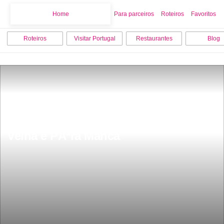
Home
Home
Para parceiros
Roteiros
Favoritos
Roteiros
Visitar Portugal
Restaurantes
Blog
HÃ¡ 3 vinhos Portuguesas na lista 
dos 12 melhores do mundo Barca 
Velha e PÃªra Manca