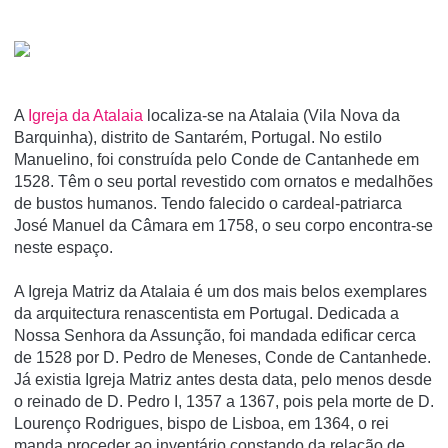
A
Igreja da Atalaia
localiza-se na Atalaia (Vila Nova da
Barquinha), distrito de Santarém, Portugal. No estilo
Manuelino, foi construí­da pelo Conde de Cantanhede em
1528. Têm o seu portal revestido com ornatos e medalhões
de bustos humanos. Tendo falecido o cardeal-patriarca
José Manuel da Câmara em 1758, o seu corpo encontra-se
neste espaço.
A Igreja Matriz da Atalaia é um dos mais belos exemplares
da arquitectura renascentista em Portugal. Dedicada a
Nossa Senhora da Assunção, foi mandada edificar cerca
de 1528 por D. Pedro de Meneses, Conde de Cantanhede.
Já existia Igreja Matriz antes desta data, pelo menos desde
o reinado de D. Pedro I, 1357 a 1367, pois pela morte de D.
Lourenço Rodrigues, bispo de Lisboa, em 1364, o rei
manda proceder ao inventário constando da relação de