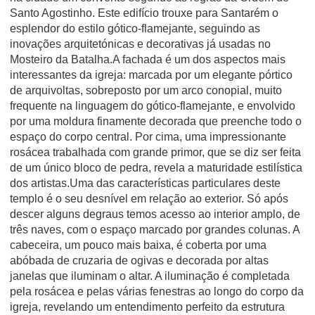
Santo Agostinho. Este edifício trouxe para Santarém o
esplendor do estilo gótico-flamejante, seguindo as
inovações arquitetónicas e decorativas já usadas no
Mosteiro da Batalha.A fachada é um dos aspectos mais
interessantes da igreja: marcada por um elegante pórtico
de arquivoltas, sobreposto por um arco conopial, muito
frequente na linguagem do gótico-flamejante, e envolvido
por uma moldura finamente decorada que preenche todo o
espaço do corpo central. Por cima, uma impressionante
rosácea trabalhada com grande primor, que se diz ser feita
de um único bloco de pedra, revela a maturidade estilística
dos artistas.Uma das características particulares deste
templo é o seu desnível em relação ao exterior. Só após
descer alguns degraus temos acesso ao interior amplo, de
três naves, com o espaço marcado por grandes colunas. A
cabeceira, um pouco mais baixa, é coberta por uma
abóbada de cruzaria de ogivas e decorada por altas
janelas que iluminam o altar. A iluminação é completada
pela rosácea e pelas várias fenestras ao longo do corpo da
igreja, revelando um entendimento perfeito da estrutura