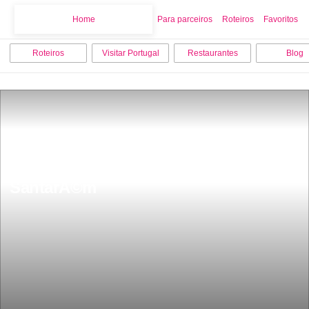
Home
Home
Para parceiros
Roteiros
Favoritos
Roteiros
Visitar Portugal
Restaurantes
Blog
Os 9 melhores locais para visitar em 
SantarÃ©m