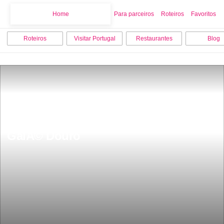
Home
Home
Para parceiros
Roteiros
Favoritos
Roteiros
Visitar Portugal
Restaurantes
Blog
As primeiras imagens do novo Vila 
GalÃ© Douro