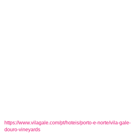
https://www.vilagale.com/pt/hoteis/porto-e-norte/vila-gale-
douro-vineyards