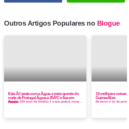
Outros Artigos Populares no
Blogue
Esta Ã© praia com a Ã¡gua a mais quente do
15 melhores coisas pa
norte de Portugal Ã¡gua a 25ÂºC e fica em
GuimarÃ£es
Aveiro
Mais de 200 anos de história é o que poderá visitar na marinha da Noeirinha. Depois de mais de 30 anos ao abandono, a Marinha da ...