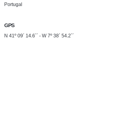
Portugal
GPS
N 41º 09´ 14.6´´ - W 7º 38´ 54.2´´