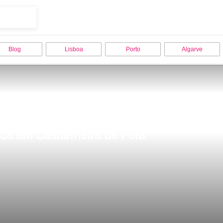
Blog
Lisboa
Porto
Algarve
ica em Castanheira de Pera