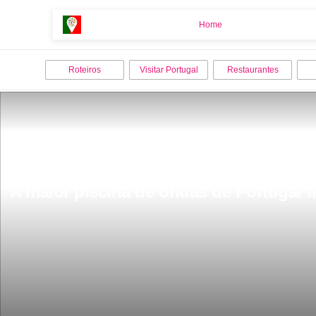
Home
Home
Roteiros
Visitar Portugal
Restaurantes
A maior piscina de ondas de Portugal f