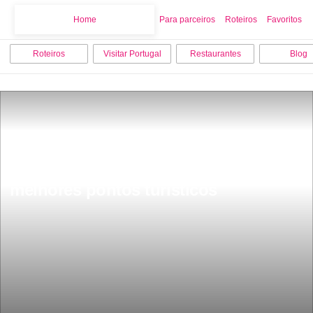
Home
Home
Para parceiros
Roteiros
Favoritos
Roteiros
Visitar Portugal
Restaurantes
Blog
O que fazer em Odemira os 10 
melhores pontos turisticos