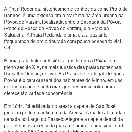
A Praia Redonda, historicamente conhecida como Praia de
Banhos, é uma extensa praia marí­tima na área urbana da
Póvoa de Varzim, localizada entre a Enseada da Póvoa
(Porto de Pesca da Póvoa de Varzim) e a Praia da
Salgueira. A Praia Redonda é uma praia bastante
frequentada de areia dourada com pouca penedaria visí­
vel.
É uma praia balnear histórica que tornou a Póvoa, em
pleno século XIX, na mais turí­stica das praias nortenhas.
Ramalho Ortigão, no livro As Praias de Portugal, diz que a
Póvoa é o caravansará dos habitantes do Minho, em uso
de banhos ou de ar do mar; que nenhuma outra praia
oferece tão variada concorrência.
Em 1844, foi edificada no areal a capela de São José,
junto ao porto na antiga rua da Areosa. A rua foi alargada e
tornada no Largo do Passeio Alegre e a capela demolida
para embelezamento da praça de praia. Tendo sido criada