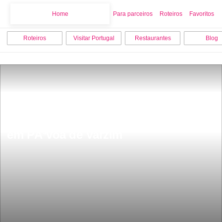
Home
Home
Para parceiros
Roteiros
Favoritos
Roteiros
Visitar Portugal
Restaurantes
Blog
Os 12 melhores lugares para visitar 
em PÃ³voa de Varzim