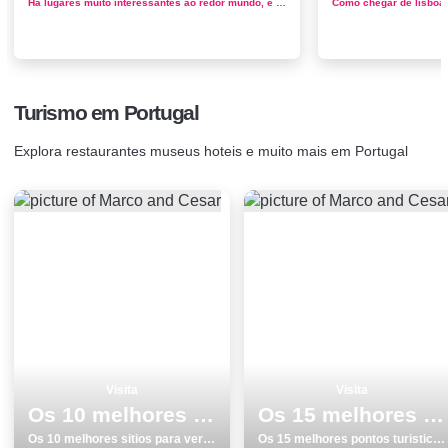
Há lugares muito interessantes ao redor mundo, e muitos deles, nós nunca nem ouvimos falar. Conhecer novas paisagens e novas cultur...
Turismo em Portugal
Explora restaurantes museus hoteis e muito mais em Portugal
Visita
Visita
Os 10 melhores sitios para ver e visitar em Faro
Os 15 melhores pontos turisticos e passeios em Monumentos Viseu
Os 10 melhores sitios para ver e visitar em Faro
Os 15 melhores pontos turisticos e passeios em Monumentos Viseu