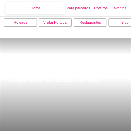
Home
Home
Para parceiros
Roteiros
Favoritos
Roteiros
Visitar Portugal
Restaurantes
Blog
PraÃ§a forte de Elvas Alentejo