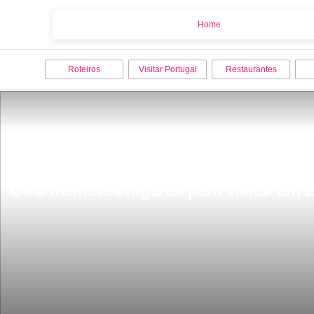
Home
Home
Roteiros
Visitar Portugal
Restaurantes
Os 9 melhores lugares para visitar em 