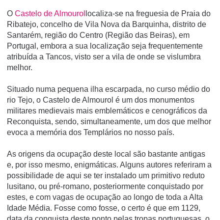
O
Castelo de Almourol
localiza-se na freguesia de Praia do
Ribatejo, concelho de Vila Nova da Barquinha, distrito de
Santarém, região do Centro (Região das Beiras), em
Portugal, embora a sua localização seja frequentemente
atribuí­da a Tancos, visto ser a vila de onde se vislumbra
melhor.
Situado numa pequena ilha escarpada, no curso médio do
rio Tejo, o Castelo de Almourol é um dos monumentos
militares medievais mais emblemáticos e cenográficos da
Reconquista, sendo, simultaneamente, um dos que melhor
evoca a memória dos Templários no nosso país.
As origens da ocupação deste local são bastante antigas
e, por isso mesmo, enigmáticas. Alguns autores referiram a
possibilidade de aqui se ter instalado um primitivo reduto
lusitano, ou pré-romano, posteriormente conquistado por
estes, e com vagas de ocupação ao longo de toda a Alta
Idade Média. Fosse como fosse, o certo é que em 1129,
data da conquista deste ponto pelas tropas portuguesas, o