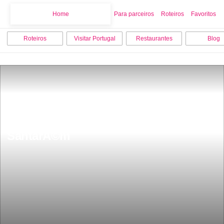
Home
Home
Para parceiros
Roteiros
Favoritos
Roteiros
Visitar Portugal
Restaurantes
Blog
Os 9 melhores locais para visitar em 
SantarÃ©m