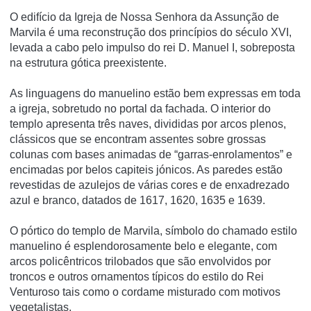
O edifício da Igreja de Nossa Senhora da Assunção de
Marvila é uma reconstrução dos princípios do século XVI,
levada a cabo pelo impulso do rei D. Manuel I, sobreposta
na estrutura gótica preexistente.
As linguagens do manuelino estão bem expressas em toda
a igreja, sobretudo no portal da fachada. O interior do
templo apresenta três naves, divididas por arcos plenos,
clássicos que se encontram assentes sobre grossas
colunas com bases animadas de “garras-enrolamentos” e
encimadas por belos capiteis jónicos. As paredes estão
revestidas de azulejos de várias cores e de enxadrezado
azul e branco, datados de 1617, 1620, 1635 e 1639.
O pórtico do templo de Marvila, símbolo do chamado estilo
manuelino é esplendorosamente belo e elegante, com
arcos policêntricos trilobados que são envolvidos por
troncos e outros ornamentos típicos do estilo do Rei
Venturoso tais como o cordame misturado com motivos
vegetalistas.