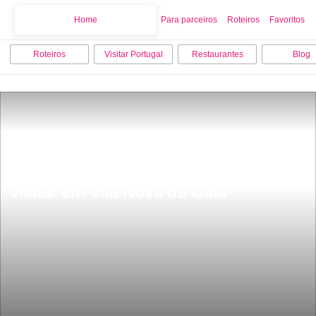
Home
Home
Para parceiros
Roteiros
Favoritos
Roteiros
Visitar Portugal
Restaurantes
Blog
As 12 melhores coisas para fazer e 
visitar em Vila Nova de Gaia