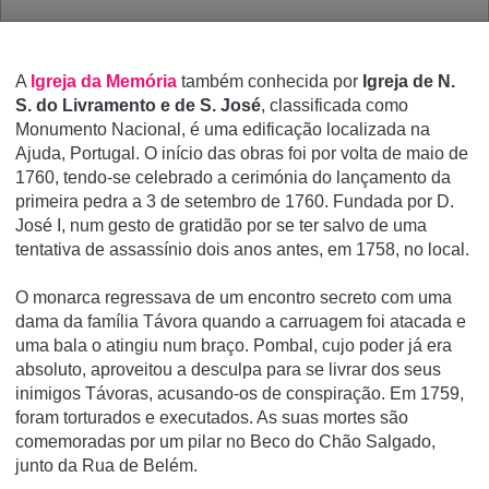
A
Igreja da Memória
também conhecida por
Igreja de N.
S. do Livramento e de S. José
, classificada como
Monumento Nacional, é uma edificação localizada na
Ajuda, Portugal. O iní­cio das obras foi por volta de maio de
1760, tendo-se celebrado a cerimónia do lançamento da
primeira pedra a 3 de setembro de 1760. Fundada por D.
José I, num gesto de gratidão por se ter salvo de uma
tentativa de assassí­nio dois anos antes, em 1758, no local.
O monarca regressava de um encontro secreto com uma
dama da famí­lia Távora quando a carruagem foi atacada e
uma bala o atingiu num braço. Pombal, cujo poder já era
absoluto, aproveitou a desculpa para se livrar dos seus
inimigos Távoras, acusando-os de conspiração. Em 1759,
foram torturados e executados. As suas mortes são
comemoradas por um pilar no Beco do Chão Salgado,
junto da Rua de Belém.