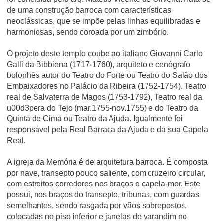
de uma construção barroca com características
neoclássicas, que se impõe pelas linhas equilibradas e
harmoniosas, sendo coroada por um zimbório.
O projeto deste templo coube ao italiano Giovanni Carlo
Galli da Bibbiena (1717-1760), arquiteto e cenógrafo
bolonhês autor do Teatro do Forte ou Teatro do Salão dos
Embaixadores no Palácio da Ribeira (1752-1754), Teatro
real de Salvaterra de Magos (1753-1792), Teatro real da
u00d3pera do Tejo (mar.1755-nov.1755) e do Teatro da
Quinta de Cima ou Teatro da Ajuda. Igualmente foi
responsável pela Real Barraca da Ajuda e da sua Capela
Real.
A igreja da Memória é de arquitetura barroca. É composta
por nave, transepto pouco saliente, com cruzeiro circular,
com estreitos corredores nos braços e capela-mor. Este
possui, nos braços do transepto, tribunas, com guardas
semelhantes, sendo rasgada por vãos sobrepostos,
colocadas no piso inferior e janelas de varandim no