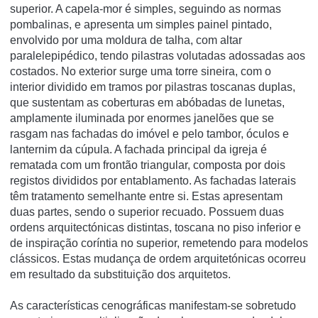
superior. A capela-mor é simples, seguindo as normas
pombalinas, e apresenta um simples painel pintado,
envolvido por uma moldura de talha, com altar
paralelepipédico, tendo pilastras volutadas adossadas aos
costados. No exterior surge uma torre sineira, com o
interior dividido em tramos por pilastras toscanas duplas,
que sustentam as coberturas em abóbadas de lunetas,
amplamente iluminada por enormes janelões que se
rasgam nas fachadas do imóvel e pelo tambor, óculos e
lanternim da cúpula. A fachada principal da igreja é
rematada com um frontão triangular, composta por dois
registos divididos por entablamento. As fachadas laterais
têm tratamento semelhante entre si. Estas apresentam
duas partes, sendo o superior recuado. Possuem duas
ordens arquitectónicas distintas, toscana no piso inferior e
de inspiração corí­ntia no superior, remetendo para modelos
clássicos. Estas mudança de ordem arquitetónicas ocorreu
em resultado da substituição dos arquitetos.
As caracterí­sticas cenográficas manifestam-se sobretudo