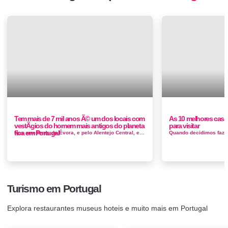
Tem mais de 7 mil anos Ã© um dos locais com
As 10 melhores casa
vestÃ­gios do homem mais antigos do planeta
para visitar
fica em Portugal
Nos arredores de Évora, e pelo Alentejo Central, existem imensos monumentos megalíticos. Esta riqueza da pré-história...
Turismo em Portugal
Explora restaurantes museus hoteis e muito mais em Portugal