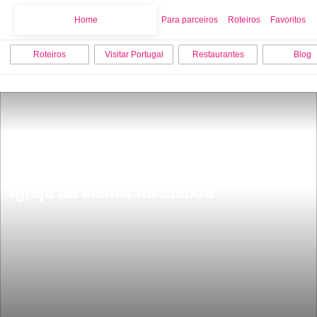
Home
Home
Para parceiros
Roteiros
Favoritos
Roteiros
Visitar Portugal
Restaurantes
Blog
Igreja da MemÃ³ria Lisboa