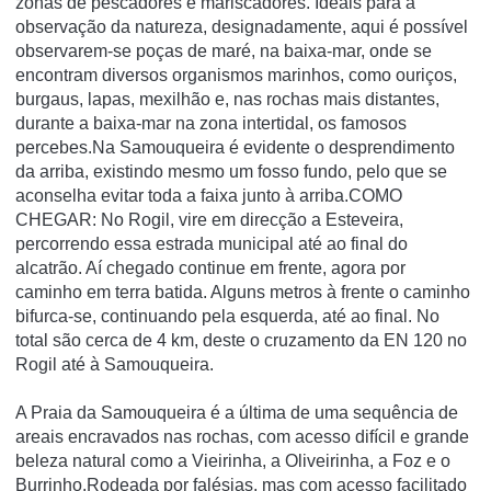
zonas de pescadores e mariscadores. Ideais para a
observação da natureza, designadamente, aqui é possível
observarem-se poças de maré, na baixa-mar, onde se
encontram diversos organismos marinhos, como ouriços,
burgaus, lapas, mexilhão e, nas rochas mais distantes,
durante a baixa-mar na zona intertidal, os famosos
percebes.Na Samouqueira é evidente o desprendimento
da arriba, existindo mesmo um fosso fundo, pelo que se
aconselha evitar toda a faixa junto à arriba.COMO
CHEGAR: No Rogil, vire em direcção a Esteveira,
percorrendo essa estrada municipal até ao final do
alcatrão. Aí chegado continue em frente, agora por
caminho em terra batida. Alguns metros à frente o caminho
bifurca-se, continuando pela esquerda, até ao final. No
total são cerca de 4 km, deste o cruzamento da EN 120 no
Rogil até à Samouqueira.
A Praia da Samouqueira é a última de uma sequência de
areais encravados nas rochas, com acesso difícil e grande
beleza natural como a Vieirinha, a Oliveirinha, a Foz e o
Burrinho.Rodeada por falésias, mas com acesso facilitado