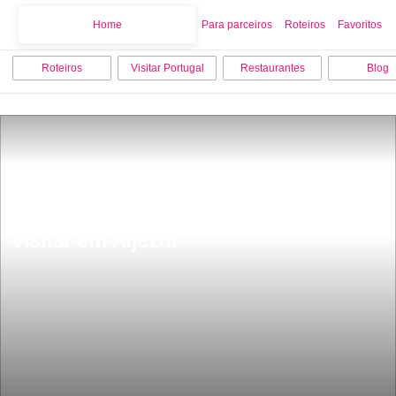
Home
Home
Para parceiros
Roteiros
Favoritos
Roteiros
Visitar Portugal
Restaurantes
Blog
Os 20 melhores sitios para ver e 
visitar em Aljezur