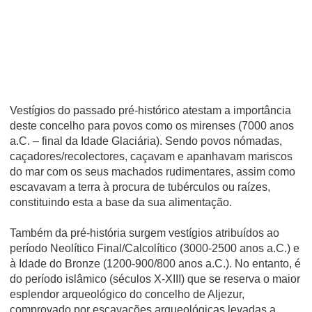
Vestígios do passado pré-histórico atestam a importância
deste concelho para povos como os mirenses (7000 anos
a.C. – final da Idade Glaciária). Sendo povos nómadas,
caçadores/recolectores, caçavam e apanhavam mariscos
do mar com os seus machados rudimentares, assim como
escavavam a terra à procura de tubérculos ou raízes,
constituindo esta a base da sua alimentação.
Também da pré-história surgem vestígios atribuídos ao
período Neolítico Final/Calcolítico (3000-2500 anos a.C.) e
à Idade do Bronze (1200-900/800 anos a.C.). No entanto, é
do período islâmico (séculos X-XIII) que se reserva o maior
esplendor arqueológico do concelho de Aljezur,
comprovado por escavações arqueológicas levadas a