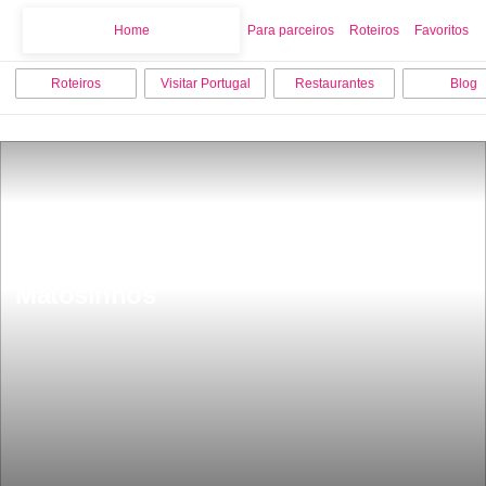
Home
Home
Para parceiros
Roteiros
Favoritos
Roteiros
Visitar Portugal
Restaurantes
Blog
Os 7 melhores locais para visitar em 
Matosinhos