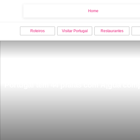
Home
Home
Roteiros
Visitar Portugal
Restaurantes
Portugal tem 44 praias com Ã¡gua comp