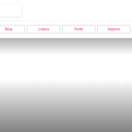
Blog
Lisboa
Porto
Algarve
letamente limpa poluiÃ§Ã£o Zero Veja a 