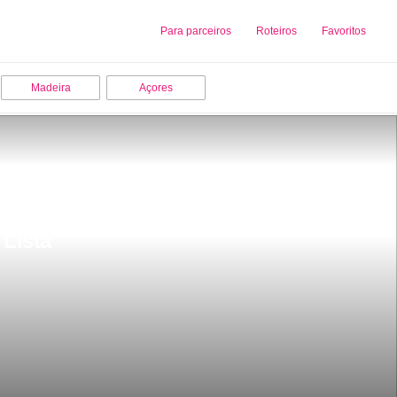
Sobre nós
Para parceiros
Adicionar uma Empresa
Roteiros
Favoritos
Madeira
Açores
Lista