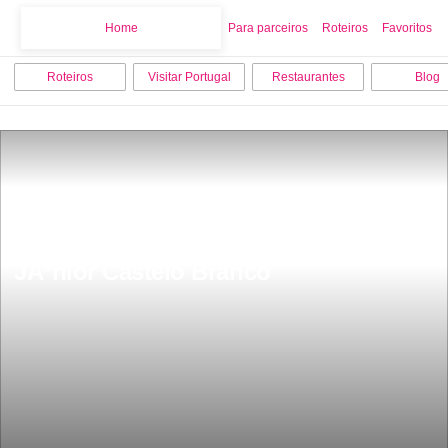
Home
Home
Para parceiros
Roteiros
Favoritos
Roteiros
Visitar Portugal
Restaurantes
Blog
Museu Francisco Tavares ProenÃ§a 
JÃºnior Castelo Branco