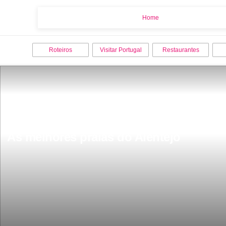
Home
Home
Roteiros
Visitar Portugal
Restaurantes
As melhores praias do Alentejo