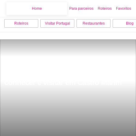
Home
Home
Para parceiros
Roteiros
Favoritos
Roteiros
Visitar Portugal
Restaurantes
Blog
Os 8 melhores pontos turisticos para 
conhecer e visitar em Castro Marim