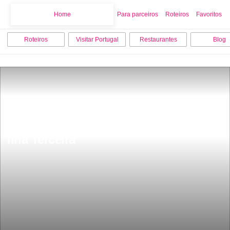
Home
Home
Para parceiros
Roteiros
Favoritos
Roteiros
Visitar Portugal
Restaurantes
Blog
Os 7 melhores lugares para visitar na 
Ilha Terceira