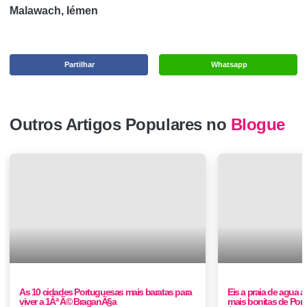
Malawach, Iémen
Partilhar
Whatsapp
Outros Artigos Populares no
Blogue
As 10 cidades Portuguesas mais baratas para
Eis a praia de agua 
viver a 1Âª Ã© BraganÃ§a
mais bonitas de Port