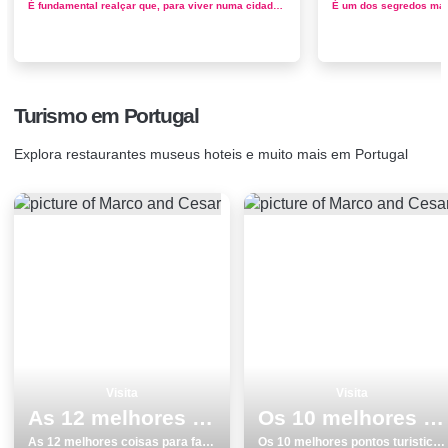
É fundamental realçar que, para viver numa cidade mais barata, é necessário afastar-se de cidades maiores, onde o custo de...
Turismo em Portugal
Explora restaurantes museus hoteis e muito mais em Portugal
Visita
Visita
As 12 melhores coisas para fazer inverno em Braga
Os 10 melhores pontos turisticos para conhecer e visitar em Ericeira
As 12 melhores coisas para fazer inverno em Braga
Os 10 melhores pontos turisticos para conhecer e visitar em Ericeira