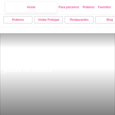
Home
Home
Para parceiros
Roteiros
Favoritos
Roteiros
Visitar Portugal
Restaurantes
Blog
Ã portuguÃªs um dos 50 melhores 
pÃ£es do mundo