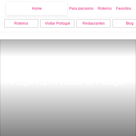
Home
Home
Para parceiros
Roteiros
Favoritos
Roteiros
Visitar Portugal
Restaurantes
Blog
JÃ¡ abriu a maior piscina de ondas de 
Portugal fica no interior de Portugal