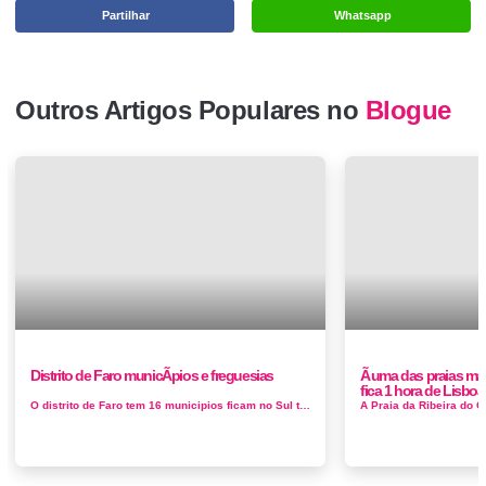
Partilhar
Whatsapp
Outros Artigos Populares no
Blogue
Distrito de Faro municÃ­pios e freguesias
Ã uma das praias ma
fica 1 hora de Lisboa
O distrito de Faro tem 16 municipios ficam no Sul tambem é conhecido por Algarve, Albufeira,Alcoutim, Aljezur, Castro Marim, Faro, Lagoa, Lagos...