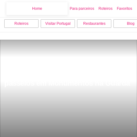
Home
Home
Para parceiros
Roteiros
Favoritos
Roteiros
Visitar Portugal
Restaurantes
Blog
Os 10 melhores pontos turisticos e 
passeios em Monumentos na Guarda