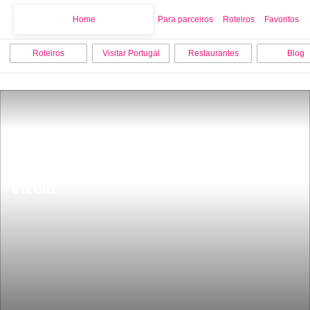
Home
Home
Para parceiros
Roteiros
Favoritos
Roteiros
Visitar Portugal
Restaurantes
Blog
15 melhores coisas para fazer em 
Vizela