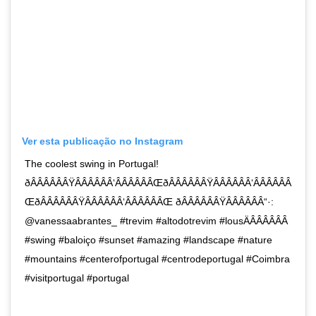
Ver esta publicação no Instagram
The coolest swing in Portugal!
ðÂÂÂÂÂÂŸÂÂÂÂÂÂ‘ÂÂÂÂÂÂŒðÂÂÂÂÂÂŸÂÂÂÂÂÂ‘ÂÂÂÂÂÂ
ŒðÂÂÂÂÂÂŸÂÂÂÂÂÂ‘ÂÂÂÂÂÂŒ ðÂÂÂÂÂÂŸÂÂÂÂÂÂ“·:
@vanessaabrantes_ #trevim #altodotrevim #lousÄÂÂÂÂÂÂ
#swing #baloiço #sunset #amazing #landscape #nature
#mountains #centerofportugal #centrodeportugal #Coimbra
#visitportugal #portugal