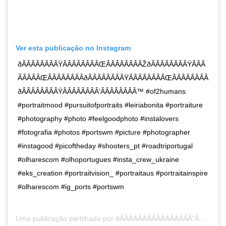
Ver esta publicação no Instagram
ðÂÂÂÂÂÂÂÂŸÂÂÂÂÂÂÂÂŒÂÂÂÂÂÂÂÂŽðÂÂÂÂÂÂÂÂŸÂÂÂ
ÂÂÂÂÂŒÂÂÂÂÂÂÂÂðÂÂÂÂÂÂÂÂŸÂÂÂÂÂÂÂÂŒÂÂÂÂÂÂÂÂ
ðÂÂÂÂÂÂÂÂŸÂÂÂÂÂÂÂÂ’ÂÂÂÂÂÂÂÂ™ #of2humans
#portraitmood #pursuitofportraits #leiriabonita #portraiture
#photography #photo #feelgoodphoto #instalovers
#fotografia #photos #portswm #picture #photographer
#instagood #picoftheday #shooters_pt #roadtriportugal
#olharescom #olhoportugues #insta_crew_ukraine
#eks_creation #portraitvision_ #portraitaus #portraitainspire
#olharescom #ig_ports #portswm
Uma publicação partilhada por
ðÂÂÂÂÂÂÂÂÂÂÂÂÂÂÂÂ“ÂÂÂÂÂÂÂÂšðÂÂÂÂÂÂÂÂÂÂÂÂÂÂÂÂ“ªðÂÂÂÂÂÂÂÂÂÂÂÂÂÂÂÂ“½ðÂÂÂÂÂÂÂÂÂÂÂÂÂÂÂÂ“®