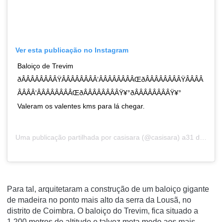
Ver esta publicação no Instagram
Baloiço de Trevim
ðÂÂÂÂÂÂÂÂŸÂÂÂÂÂÂÂÂ‘ÂÂÂÂÂÂÂÂŒðÂÂÂÂÂÂÂÂŸÂÂÂÂ
ÂÂÂÂ‘ÂÂÂÂÂÂÂÂŒðÂÂÂÂÂÂÂÂŸ¥°ðÂÂÂÂÂÂÂÂŸ¥°
Valeram os valentes kms para lá chegar.
Uma publicação partilhada por
casisara
(@casisara) a31 de Jul, 2019 às 1:55 PDT
Para tal, arquitetaram a construção de um baloiço gigante
de madeira no ponto mais alto da serra da Lousã, no
distrito de Coimbra. O baloiço do Trevim, fica situado a
1.200 metros de altitude e talvez meta medo aos mais