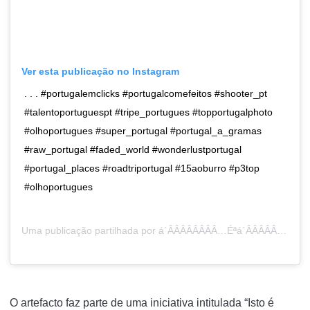
Ver esta publicação no Instagram
. . . #portugalemclicks #portugalcomefeitos #shooter_pt
#talentoportuguespt #tripe_portugues #topportugalphoto
#olhoportugues #super_portugal #portugal_a_gramas
#raw_portugal #faded_world #wonderlustportugal
#portugal_places #roadtriportugal #15aoburro #p3top
#olhoportugues
Uma publicação partilhada por
á´ÂÂÂÂÂÂÂÂ…Éªá´ÂÂÂÂÂÂÂÂÉ¢á´ÂÂÂÂÂÂÂÂ á´ÂÂÂÂÂÂÂÂá´ÂÂÂÂÂÂÂÂÊÂÂÂÂÂÂÂÂ€É¢á´ÂÂÂÂÂÂÂÂ€á´ÂÂÂÂÂÂÂÂ…á´ÂÂÂÂÂÂÂÂ
O artefacto faz parte de uma iniciativa intitulada “Isto é