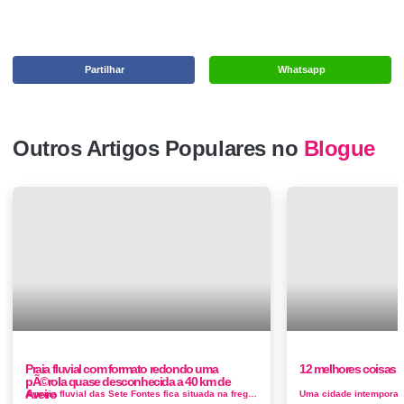
Partilhar
Whatsapp
Outros Artigos Populares no
Blogue
Praia fluvial com formato redondo uma
12 melhores coisas p
pÃ©rola quase desconhecida a 40 km de
Aveiro
A praia fluvial das Sete Fontes fica situada na freguesia de Ourentã, junto à N 234 a cerca de seis quilómetros da A1. Esta infra...