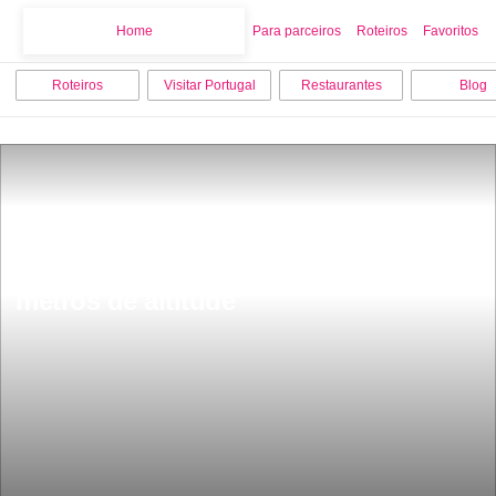
Home
Home
Para parceiros
Roteiros
Favoritos
Roteiros
Visitar Portugal
Restaurantes
Blog
Fica a 1 hora de Coimbra o baloiÃ§o 
mais bonito de Portugal a 1200 
metros de altitude