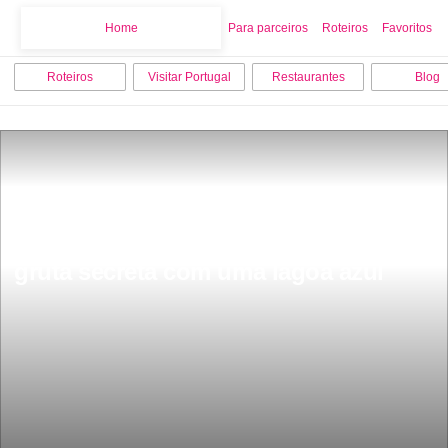
Home
Home
Para parceiros
Roteiros
Favoritos
Roteiros
Visitar Portugal
Restaurantes
Blog
Queiriga fica a 70 km de Aveiro a 
gruta secreta com uma lagoa azul