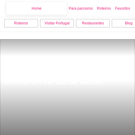
Home
Home
Para parceiros
Roteiros
Favoritos
Roteiros
Visitar Portugal
Restaurantes
Blog
As 10 melhores coisas para fazer no 
inverno em PÃ³voa de Varzim