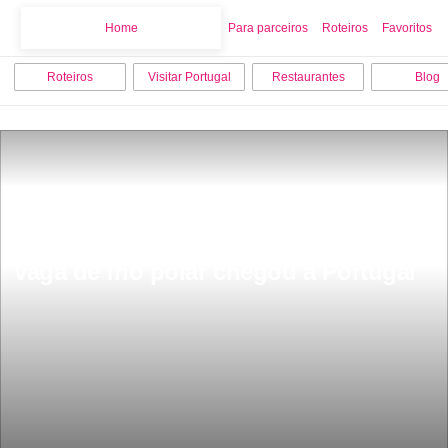
Home
Home
Para parceiros
Roteiros
Favoritos
Roteiros
Visitar Portugal
Restaurantes
Blog
Prepare os gorros e os cachecÃ³is 
vaga de frio polar chegou a Portugal