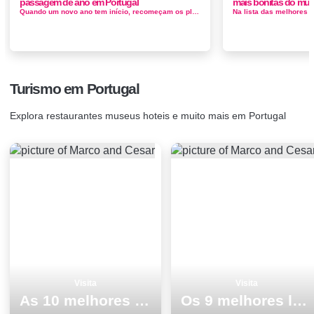
passagem de ano em Portugal
mais bonitas do mu
Quando um novo ano tem início, recomeçam os planos, listas, resoluções, Para isso, o nosso país tem locais enc...
Turismo em Portugal
Explora restaurantes museus hoteis e muito mais em Portugal
Visita
Visita
As 10 melhores coisas para fazer no inverno em PÃ³voa de Varzim
Os 9 melhores lugares para visitar em Sines