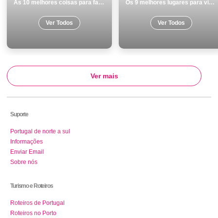
As 10 melhores coisas para fazer no inverno em PÃ³voa de Varzim
Os 9 melhores lugares para visitar em Sines
Ver Todos
Ver Todos
Ver mais
Suporte
Portugal de norte a sul
Informações
Enviar Email
Sobre nós
Turismo e Roteiros
Roteiros de Portugal
Roteiros no Porto