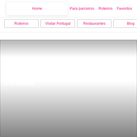
Home
Home
Para parceiros
Roteiros
Favoritos
Roteiros
Visitar Portugal
Restaurantes
Blog
Portugueses gastam 2 mil milhÃµes 
em ferias