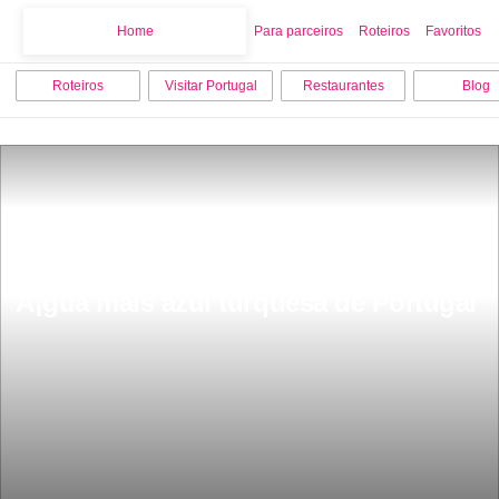
Home
Home
Para parceiros
Roteiros
Favoritos
Roteiros
Visitar Portugal
Restaurantes
Blog
Fica a 1 hora de Lisboa praia com a 
Ã¡gua mais azul turquesa de Portugal