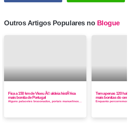
Outros Artigos Populares no
Blogue
Fica a 150 km de Viseu Ã© aldeia histÃ³rica
Tem apenas 120 habi
mais bonita de Portugal
mais bonitas do cent
Alguns palacetes brasonados, portais manuelinos, a casa onde viveu e exerceu clínica o médico e escritor Fernando Namora, que aqui se in...