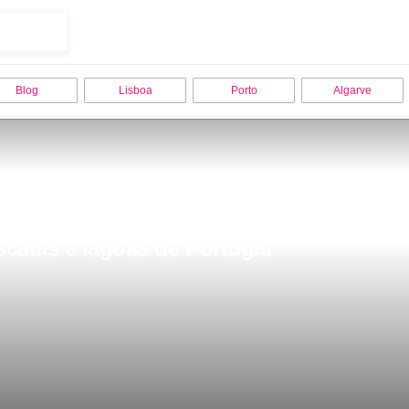
Blog
Lisboa
Porto
Algarve
catas e lagoas de Portugal