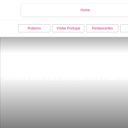
Home
Home
Roteiros
Visitar Portugal
Restaurantes
Um dos rios mais bonitos com mais cas