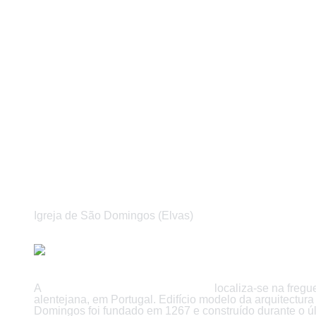
Igreja de São Domingos (Elvas)
A
Igreja de São Domingos de Elvas
localiza-se na fregu
alentejana, em Portugal. Edifício modelo da arquitectu
Domingos foi fundado em 1267 e construído durante o úl