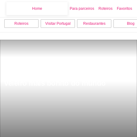
Home
Home
Para parceiros
Roteiros
Favoritos
Roteiros
Visitar Portugal
Restaurantes
Blog
Ã PortuguÃªs tem 85 anos Ã© o 
veleiro mais bonito do mundo