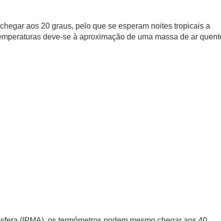
hegar aos 20 graus, pelo que se esperam noites tropicais a
s temperaturas deve-se à aproximação de uma massa de ar quent
mosfera (IPMA), os termómetros podem mesmo chegar aos 40