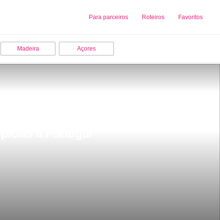
Sobre nós
Para parceiros
Adicionar uma Empresa
Roteiros
Favoritos
Madeira
Açores
picais a Portugal