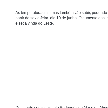
As temperaturas mínimas também vão subir, podendo c
partir de sexta-feira, dia 10 de junho. O aumento da
e seca vinda do Leste.
De acordo com o Instituto Português do Mar e da At