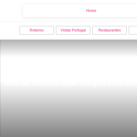
Home
Home
Roteiros
Visitar Portugal
Restaurantes
Vem aÃ­ onda de calor chegou uma massa