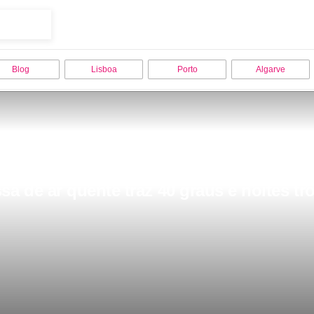
Blog
Lisboa
Porto
Algarve
 de ar quente traz 40 graus e noites tro