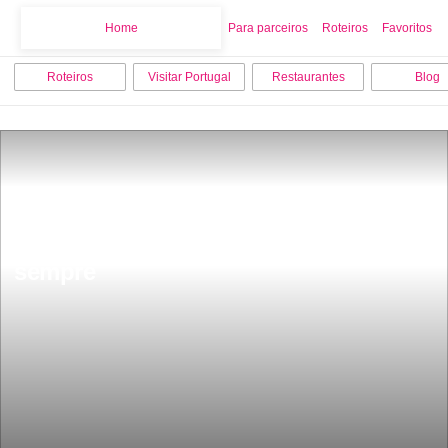
Home
Home
Para parceiros
Roteiros
Favoritos
Roteiros
Visitar Portugal
Restaurantes
Blog
Surfou na NazarÃ© a maior onda de 
sempre