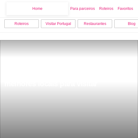
Home
Home
Para parceiros
Roteiros
Favoritos
Roteiros
Visitar Portugal
Restaurantes
Blog
O que fazer em Vila do Conde os 10 
melhores locais para visitar