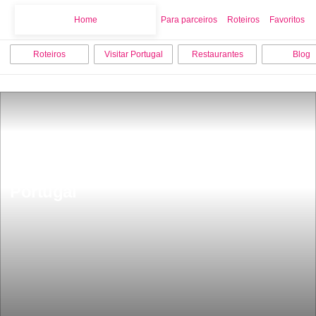
Home
Home
Para parceiros
Roteiros
Favoritos
Roteiros
Visitar Portugal
Restaurantes
Blog
Fica a 1 hora de Coimbra umas das 
praia fluviais mais bonitas de 
Portugal