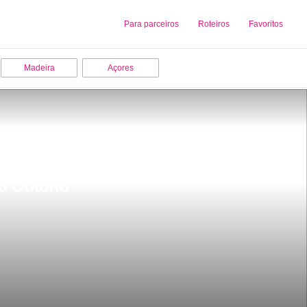
Sobre nós
Para parceiros
Adicionar uma Empresa
Roteiros
Favoritos
Madeira
Açores
no Outono