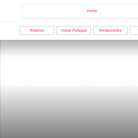
Home
Home
Roteiros
Visitar Portugal
Restaurantes
Porto e Lisboa estÃ£o na lista das 16 