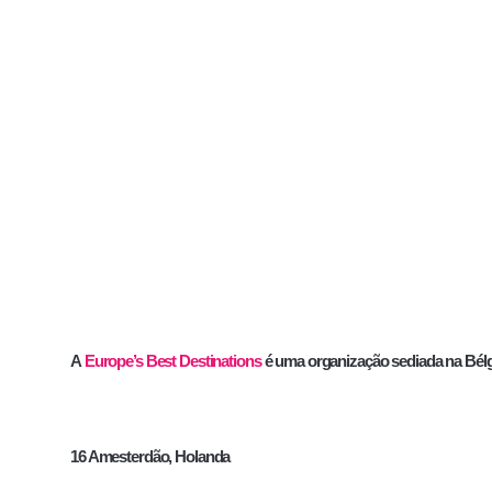
A
Europe’s Best Destinations
é uma organização sediada na Bél
16 Amesterdão, Holanda