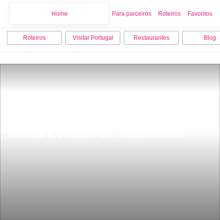
Home
Home
Para parceiros
Roteiros
Favoritos
Roteiros
Visitar Portugal
Restaurantes
Blog
Nesta rota dos petiscos hÃ¡ marisco e 
vinhos a 3 euros em Matosinhos