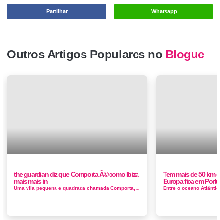
Partilhar
Whatsapp
Outros Artigos Populares no
Blogue
the guardian diz que Comporta Ã© como Ibiza
Tem mais de 50 km es
mais mais in
Europa fica em Portu
Uma vila pequena e quadrada chamada Comporta, na península de Tróia de Portugal, lembra nosso escritor da Ilha Branca, mas com pre&ccedi...