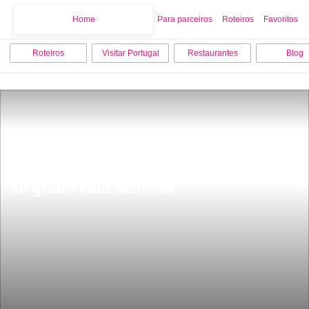
Home
Home
Para parceiros
Roteiros
Favoritos
Roteiros
Visitar Portugal
Restaurantes
Blog
Prepare-se para o calor os 
termÃ³metros vÃ£o chegar perto dos 
30 graus esta semana