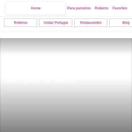
Home
Home
Para parceiros
Roteiros
Favoritos
Roteiros
Visitar Portugal
Restaurantes
Blog
Mercado Medieval de Ponte do Mouro 
MonÃ§Ã£o em Junho