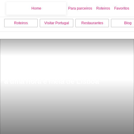
Home
Home
Para parceiros
Roteiros
Favoritos
Roteiros
Visitar Portugal
Restaurantes
Blog
Esta Ã© a melhor ilha do Mundo fica 
a uma hora e meia de Lisboa