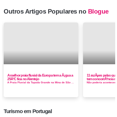
Outros Artigos Populares no
Blogue
A melhor praia fluvial da Europa tem a Ã¡gua a
11 razÃµes pelas qua
25ÂºC fica no Alentejo
tem concorrÃªncia n
A Praia Fluvial da Tapada Grande na Mina de São Domingos, concelho de Mértola, foi eleita pela primeira vez o melhor destino europeu na ...
Turismo em Portugal