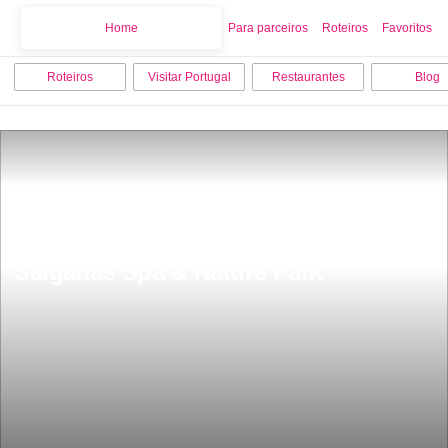
Home
Home
Para parceiros
Roteiros
Favoritos
Roteiros
Visitar Portugal
Restaurantes
Blog
Ã possivel dormir numa casa Ã¡rvore 
fica a uma hora do Porto Pedras 
Salgadas Spa & Nature Park