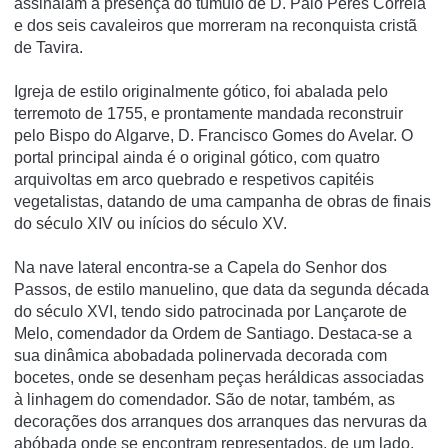
assinalam a presença do túmulo de D. Paio Peres Correia
e dos seis cavaleiros que morreram na reconquista cristã
de Tavira.
Igreja de estilo originalmente gótico, foi abalada pelo
terremoto de 1755, e prontamente mandada reconstruir
pelo Bispo do Algarve, D. Francisco Gomes do Avelar. O
portal principal ainda é o original gótico, com quatro
arquivoltas em arco quebrado e respetivos capitéis
vegetalistas, datando de uma campanha de obras de finais
do século XIV ou iní­cios do século XV.
Na nave lateral encontra-se a Capela do Senhor dos
Passos, de estilo manuelino, que data da segunda década
do século XVI, tendo sido patrocinada por Lançarote de
Melo, comendador da Ordem de Santiago. Destaca-se a
sua dinâmica abobadada polinervada decorada com
bocetes, onde se desenham peças heráldicas associadas
à linhagem do comendador. São de notar, também, as
decorações dos arranques dos arranques das nervuras da
abóbada onde se encontram representados, de um lado,