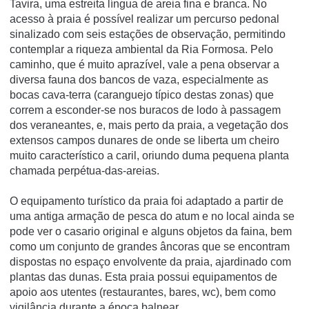
Tavira, uma estreita língua de areia fina e branca. No
acesso à praia é possível realizar um percurso pedonal
sinalizado com seis estações de observação, permitindo
contemplar a riqueza ambiental da Ria Formosa. Pelo
caminho, que é muito aprazível, vale a pena observar a
diversa fauna dos bancos de vaza, especialmente as
bocas cava-terra (caranguejo típico destas zonas) que
correm a esconder-se nos buracos de lodo à passagem
dos veraneantes, e, mais perto da praia, a vegetação dos
extensos campos dunares de onde se liberta um cheiro
muito característico a caril, oriundo duma pequena planta
chamada perpétua-das-areias.
O equipamento turístico da praia foi adaptado a partir de
uma antiga armação de pesca do atum e no local ainda se
pode ver o casario original e alguns objetos da faina, bem
como um conjunto de grandes âncoras que se encontram
dispostas no espaço envolvente da praia, ajardinado com
plantas das dunas. Esta praia possui equipamentos de
apoio aos utentes (restaurantes, bares, wc), bem como
vigilância durante a época balnear.