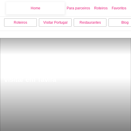
Home
Home
Para parceiros
Roteiros
Favoritos
Roteiros
Visitar Portugal
Restaurantes
Blog
Os 10 melhores sitios para ver e 
visitar em Tavira