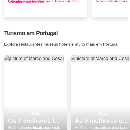
cascatas mais bonitas
Esta é outras das maravilhas do Gerês e de Portugal. Aqui poderá nadar tranquilamente, enquanto usufrui de uma paisagem natural ir...
Turismo em Portugal
Explora restaurantes museus hoteis e muito mais em Portugal
Visita
Visita
Os 7 melhores locais para visitar em Vila do Bispo
As 9 melhores coisas para fazer e visitar em Lagoa
Os 7 melhores locais para visitar em Vila do Bispo
As 9 melhores coisas para fazer e visitar em Lagoa