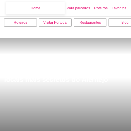
Home
Home
Para parceiros
Roteiros
Favoritos
Roteiros
Visitar Portugal
Restaurantes
Blog
Fortaleza de Juromenha Ã© um dos 
locais mais secretos do Alentejo