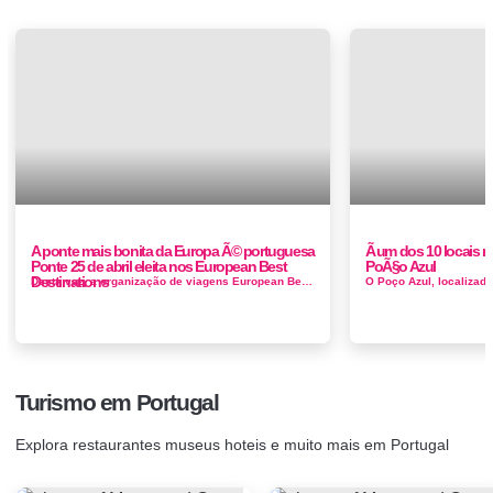
A ponte mais bonita da Europa Ã© portuguesa
Ã um dos 10 locais 
Ponte 25 de abril eleita nos European Best
PoÃ§o Azul
Destinations
Desta vez, a organização de viagens European Best Destinations elaborou uma lista das 15 pontes mais bonitas da Europa e colocou a D. Lu...
Turismo em Portugal
Explora restaurantes museus hoteis e muito mais em Portugal