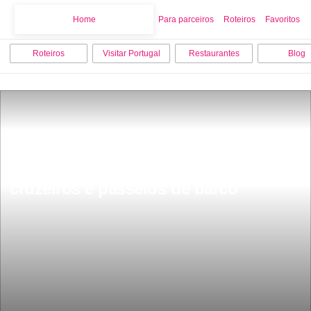
Home
Home
Para parceiros
Roteiros
Favoritos
Roteiros
Visitar Portugal
Restaurantes
Blog
Roteiro para descobrir Portugal 
cruzeiros e passeios de barco 